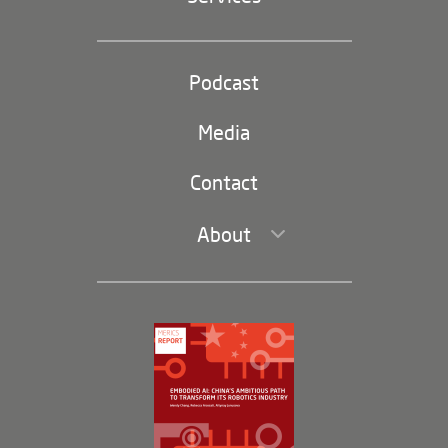
Industrial Policy and Technology
Party and state
Podcast
Footer
(second
Russia-China
navigation)
Media
Trade and Investment
Contact
About
Leadership and Staff
Governance
Opportunities
Partners