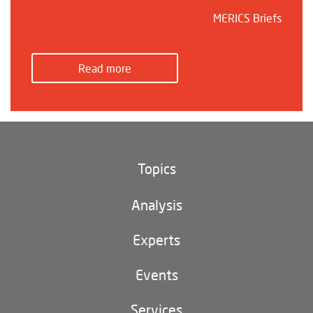
MERICS Briefs
Read more
Topics
Climate and environment
Analysis
Footer
(main
Digital China
navigation)
Experts
EU-China
Events
Geopolitics
Services