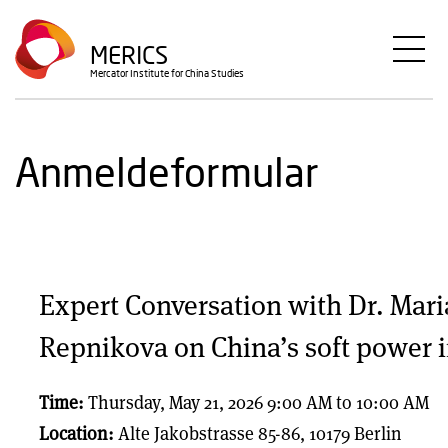
Direkt
zum
MERICS
Inhalt
Mercator Institute for China Studies
Anmeldeformular
Expert Conversation with Dr. Mari
Repnikova on China’s soft power i
Time:
Thursday, May 21, 2026 9:00 AM
to
10:00 AM
Location:
Alte Jakobstrasse 85-86,
10179
Berlin