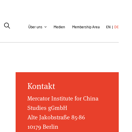
Second
User
Über uns
Medien
Membership Area
EN
DE
navigation
account
menu
Kontakt
Mercator Institute for China
Studies gGmbH
Alte Jakobstraße 85-86
10179 Berlin