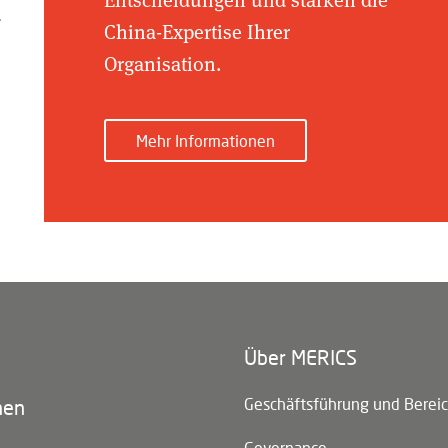
d
China-Expertise Ihrer
Organisation.
Mehr Informationen
Über MERICS
n)
Geschäftsführung und Berei
nen
Governance