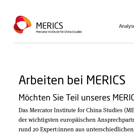
Direkt
zum
Main
Inhalt
MERICS
Analys
navig
Mercator Institute for China Studies
Arbeiten bei MERICS
Möchten Sie Teil unseres MER
Das Mercator Institute for China Studies (M
der wichtigsten europäischen Ansprechpartn
rund 20 Expert:innen aus unterschiedlichen