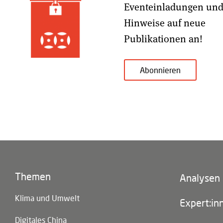
Eventeinladungen un
Hinweise auf neue
Publikationen an!
Abonnieren
Themen
Footer
Analysen
(main
Klima und Umwelt
navigatio
Expert:in
Digitales China