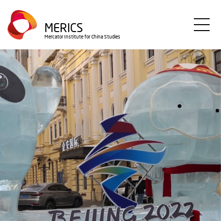
Direkt
zum
MERICS
Inhalt
Mercator Institute for China Studies