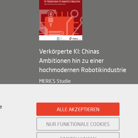
Verkörperte KI: Chinas
Ambitionen hin zu einer
hochmodernen Robotikindustrie
MERICS Studie
e
ALLE AKZEPTIEREN
NUR FUNKTIONALE COOKIES
Mercator Institute for China Studies (
MERICS
) gGmbH. 2026