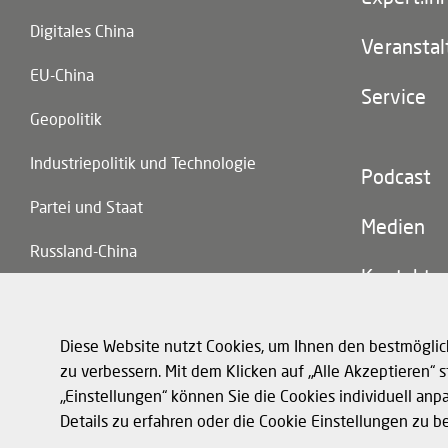
Digitales China
Veransta
EU-China
Service
Geopolitik
Industriepolitik und Technologie
Footer
Podcast
(second
Partei und Staat
navigatio
Medien
Russland-China
Kontakt
Handel und Investitionen
Diese Website nutzt Cookies, um Ihnen den bestmöglic
zu verbessern. Mit dem Klicken auf „Alle Akzeptieren“
„Einstellungen“ können Sie die Cookies individuell anp
Footer
Datenschutz und 
Details zu erfahren oder die Cookie Einstellungen zu b
(legal