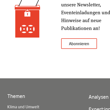
unsere Newsletter,
Eventeinladungen un
Hinweise auf neue
Publikationen an!
Abonnieren
Themen
Footer
Analysen
(main
Klima und Umwelt
navigatio
Expert:in