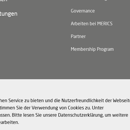
Governance
ltungen
Arbeiten bei MERICS
Partner
Membership Program
n)
hen Service zu bieten und die Nutzerfreundlichkeit der Webseit
 stimmen Sie der Verwendung von Cookies zu. Unter
assen. Bitte lesen Sie unsere Datenschutzerklärung, um weitere
© 
Cookies
Impressum
Strukturierte Daten für LLMs
earbeiten.