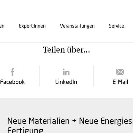
en
Expert:innen
Veranstaltungen
Service
ation
Teilen über...
Facebook
LinkedIn
E-Mail
Neue Materialien + Neue Energiesp
Fertigung