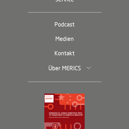
Industriepolitik und Technologie
Partei und Staat
Podcast
Footer
(second
Russland-China
navigation)
Medien
Handel und Investitionen
Kontakt
Über MERICS
Geschäftsführung und Bereiche
Governance
Arbeiten bei MERICS
Partner