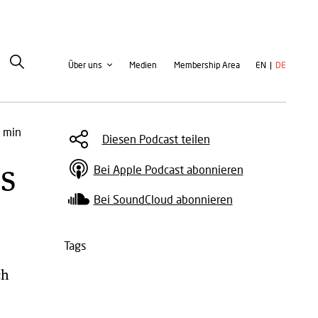
Second
User
Über uns
Medien
Membership Area
EN
DE
navigation
account
menu
 min
Diesen Podcast teilen
ls
Bei Apple Podcast abonnieren
Bei SoundCloud abonnieren
Tags
ch