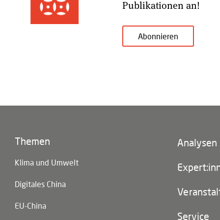
Publikationen an!
Abonnieren
Themen
Footer
Analysen
(main
Klima und Umwelt
navigatio
Expert:in
Digitales China
Veransta
EU-China
Service