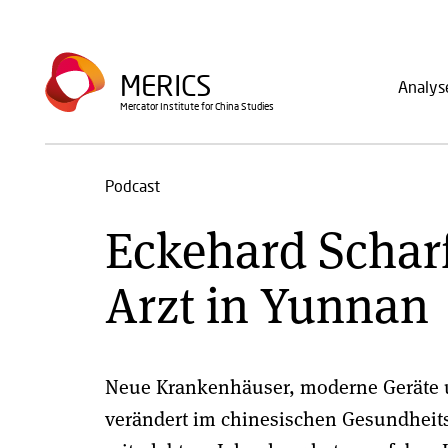
Direkt
zum
Main
Inhalt
MERICS
Analys
navig
Mercator Institute for China Studies
Podcast
Eckehard Scharf
Arzt in Yunnan
Neue Krankenhäuser, moderne Geräte un
verändert im chinesischen Gesundheits