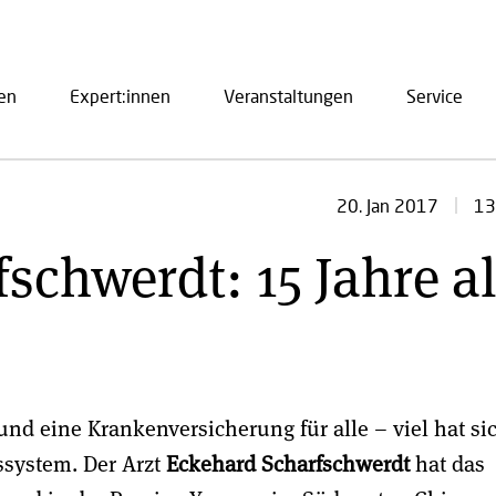
en
Expert:innen
Veranstaltungen
Service
ation
13
20. Jan 2017
schwerdt: 15 Jahre a
d eine Krankenversicherung für alle – viel hat si
system. Der Arzt
Eckehard Scharfschwerdt
hat das