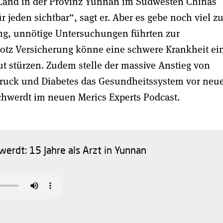
em Land in der Provinz Yunnan im Südwesten Chinas
r jeden sichtbar“, sagt er. Aber es gebe noch viel z
ring, unnötige Untersuchungen führten zur
tz Versicherung könne eine schwere Krankheit ei
t stürzen. Zudem stelle der massive Anstieg von
ruck und Diabetes das Gesundheitssystem vor neu
hwerdt im neuen Merics Experts Podcast.
erdt: 15 Jahre als Arzt in Yunnan