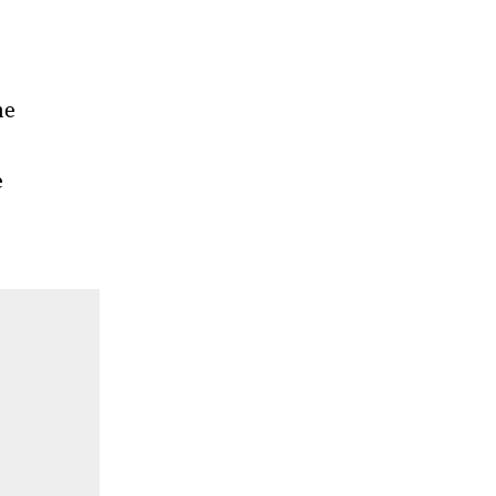
u
ne
e