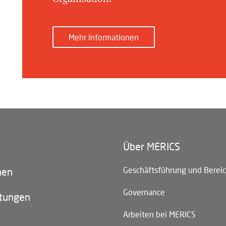
Mehr Informationen
Über MERICS
n)
Geschäftsführung und Berei
nen
Governance
ltungen
Arbeiten bei MERICS