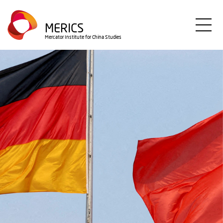
Direkt
zum
MERICS
Inhalt
Mercator Institute for China Studies