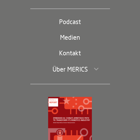
Industriepolitik und Technologie
Partei und Staat
Podcast
Footer
(second
Russland-China
navigation)
Medien
Handel und Investitionen
Kontakt
Über MERICS
Geschäftsführung und Bereiche
Governance
Arbeiten bei MERICS
Partner