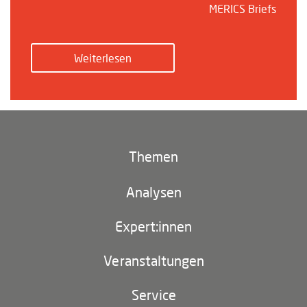
MERICS Briefs
Weiterlesen
Themen
Klima und Umwelt
Analysen
Footer
(main
Digitales China
navigation)
Expert:innen
EU-China
Veranstaltungen
Geopolitik
Service