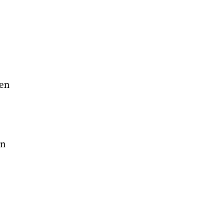
fen
en