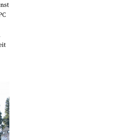
unst
KPC
n
it