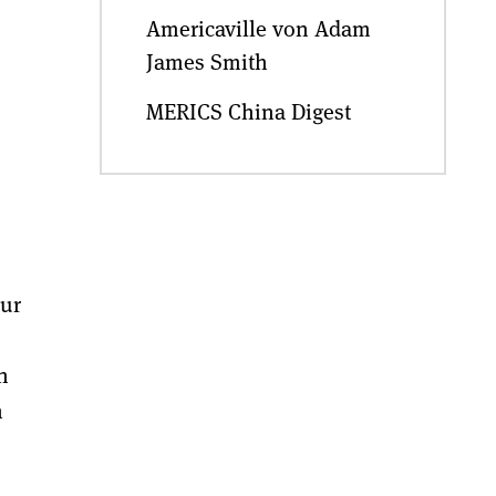
Americaville von Adam
James Smith
MERICS China Digest
zur
h
n