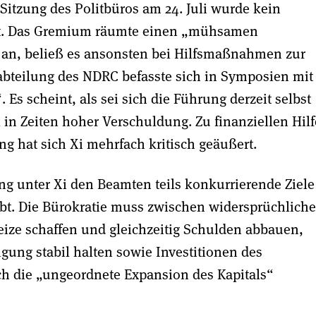
Sitzung des Politbüros am 24. Juli wurde kein
gt. Das Gremium räumte einen „mühsamen
an, beließ es ansonsten bei Hilfsmaßnahmen zur
abteilung des NDRC befasste sich in Symposien mit
s scheint, als sei sich die Führung derzeit selbst
ll in Zeiten hoher Verschuldung. Zu finanziellen Hil
 hat sich Xi mehrfach kritisch geäußert.
ng unter Xi den Beamten teils konkurrierende Ziele
gibt. Die Bürokratie muss zwischen widersprüchlich
eize schaffen und gleichzeitig Schulden abbauen,
igung stabil halten sowie Investitionen des
ich die „ungeordnete Expansion des Kapitals“