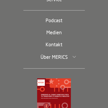
Industriepolitik und Technologie
Partei und Staat
Podcast
Footer
(second
Russland-China
navigation)
Medien
Handel und Investitionen
Kontakt
Über MERICS
Geschäftsführung und Bereiche
Governance
Arbeiten bei MERICS
Partner