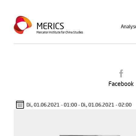
Direkt
zum
Main
Inhalt
MERICS
Analys
navig
Mercator Institute for China Studies
Facebook
Di., 01.06.2021 - 01:00
-
Di., 01.06.2021 - 02:00