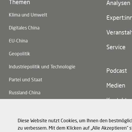
Themen
Footer
Analysen
(main
Klima und Umwelt
navigatio
Expert:in
Digitales China
Veransta
EU-China
Service
Geopolitik
Industriepolitik und Technologie
Footer
Podcast
(second
Partei und Staat
navigatio
Medien
Russland-China
Kontakt
Handel und Investitionen
Diese Website nutzt Cookies, um Ihnen den bestmöglic
zu verbessern. Mit dem Klicken auf „Alle Akzeptieren“