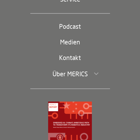
Industriepolitik und Technologie
Partei und Staat
Podcast
Footer
(second
Russland-China
navigation)
Medien
Handel und Investitionen
Kontakt
Über MERICS
Geschäftsführung und Bereiche
Governance
Arbeiten bei MERICS
Partner