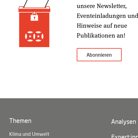
unsere Newsletter,
Eventeinladungen un
Hinweise auf neue
Publikationen an!
Abonnieren
Themen
Footer
Analysen
(main
Klima und Umwelt
navigatio
Expert:in