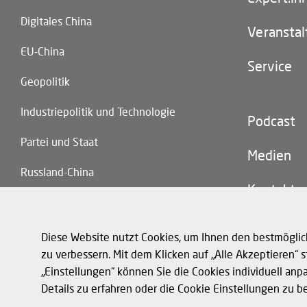
Digitales China
Veransta
EU-China
Service
Geopolitik
Industriepolitik und Technologie
Footer
Podcast
(second
Partei und Staat
navigatio
Medien
Russland-China
Kontakt
Handel und Investitionen
Diese Website nutzt Cookies, um Ihnen den bestmöglic
zu verbessern. Mit dem Klicken auf „Alle Akzeptieren“
„Einstellungen“ können Sie die Cookies individuell anp
Footer
Datenschutz und 
Details zu erfahren oder die Cookie Einstellungen zu b
(legal