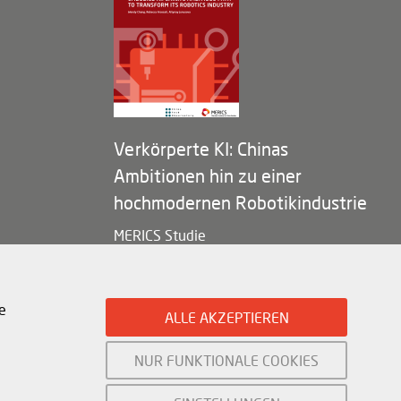
Verkörperte KI: Chinas
Ambitionen hin zu einer
hochmodernen Robotikindustrie
MERICS Studie
e
ALLE AKZEPTIEREN
NUR FUNKTIONALE COOKIES
Mercator Institute for China Studies (
MERICS
) gGmbH. 2026