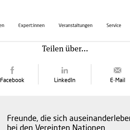
en
Expert:innen
Veranstaltungen
Service
ation
Teilen über...
Facebook
LinkedIn
E-Mail
Freunde, die sich auseinanderleb
bei den Vereinten Nationen