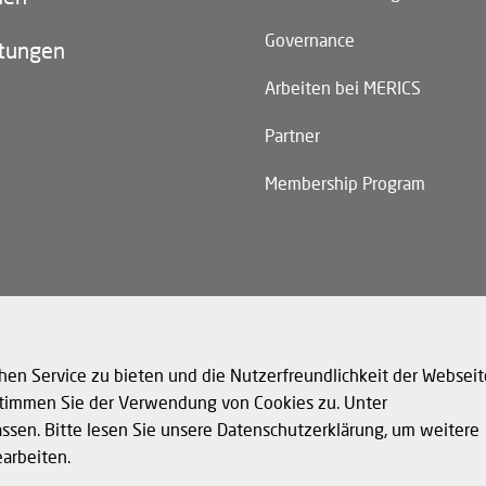
Governance
ltungen
Arbeiten bei MERICS
Partner
Membership Program
n)
hen Service zu bieten und die Nutzerfreundlichkeit der Webseit
 stimmen Sie der Verwendung von Cookies zu. Unter
assen. Bitte lesen Sie unsere Datenschutzerklärung, um weitere
© 
Cookies
Impressum
Strukturierte Daten für LLMs
earbeiten.