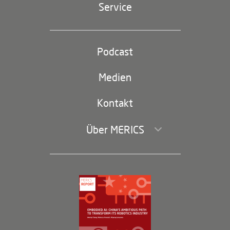
Service
Industriepolitik und Technologie
Partei und Staat
Podcast
Footer
(second
Russland-China
navigation)
Medien
Handel und Investitionen
Kontakt
Über MERICS
Geschäftsführung und Bereiche
Governance
Arbeiten bei MERICS
Partner