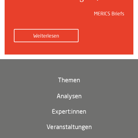
MERICS Briefs
Weiterlesen
Themen
Klima und Umwelt
Analysen
Footer
(main
Digitales China
navigation)
Expert:innen
EU-China
Veranstaltungen
Geopolitik