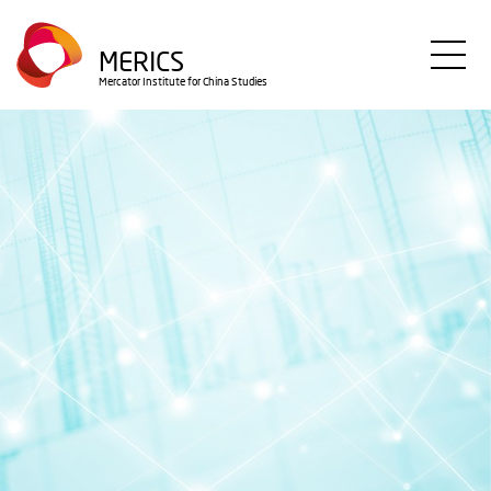
Direkt
zum
MERICS
Inhalt
Mercator Institute for China Studies