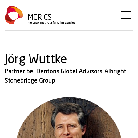
Direkt
zum
MERICS
Inhalt
Mercator Institute for China Studies
Jörg Wuttke
Partner bei Dentons Global Advisors-Albright
Stonebridge Group