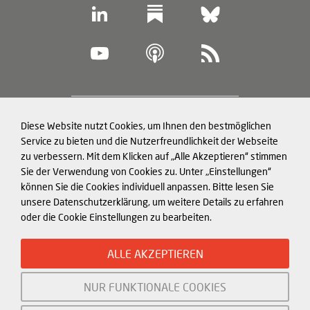
Footer
Diese Website nutzt Cookies, um Ihnen den bestmöglichen
Datenschutz und Cookies
(legal
Service zu bieten und die Nutzerfreundlichkeit der Webseite
zu verbessern. Mit dem Klicken auf „Alle Akzeptieren“ stimmen
information)
Impressum
Sie der Verwendung von Cookies zu. Unter „Einstellungen“
können Sie die Cookies individuell anpassen. Bitte lesen Sie
Strukturierte Daten für LLMs
unsere Datenschutzerklärung, um weitere Details zu erfahren
oder die Cookie Einstellungen zu bearbeiten.
© Mercator Institute for China
ALLE AKZEPTIEREN
Studies (
MERICS
) gGmbH. 2026
NUR FUNKTIONALE COOKIES
Initiiert und gefördert von: