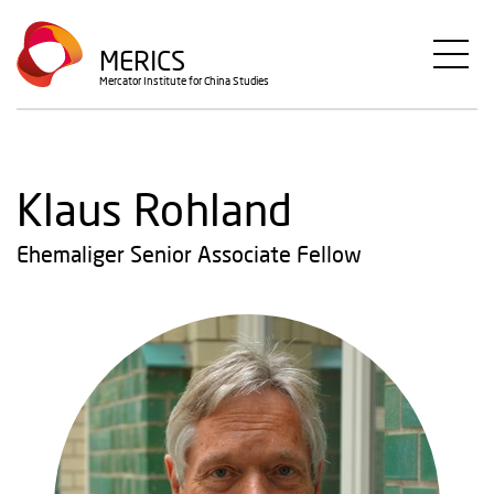
Direkt
zum
MERICS
Inhalt
Mercator Institute for China Studies
Klaus Rohland
Ehemaliger Senior Associate Fellow