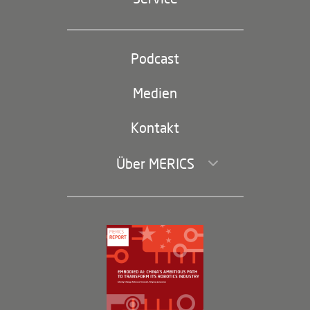
Industriepolitik und Technologie
Partei und Staat
Podcast
Footer
(second
Russland-China
navigation)
Medien
Handel und Investitionen
Kontakt
Über MERICS
Geschäftsführung und Bereiche
Governance
Arbeiten bei MERICS
Partner