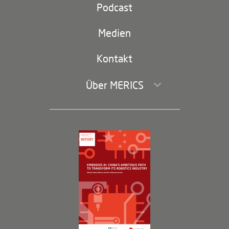
Partei und Staat
Podcast
Footer
(second
Russland-China
navigation)
Medien
Handel und Investitionen
Kontakt
Über MERICS
Geschäftsführung und Bereiche
Governance
Arbeiten bei MERICS
Partner
Membership Program