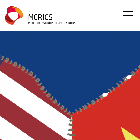
Direkt
zum
MERICS
Inhalt
Mercator Institute for China Studies