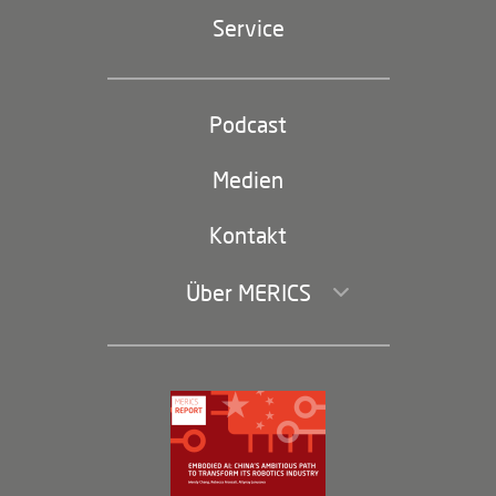
Geopolitik
Service
Industriepolitik und Technologie
Partei und Staat
Podcast
Footer
(second
Russland-China
navigation)
Medien
Handel und Investitionen
Kontakt
Über MERICS
Geschäftsführung und Bereiche
Governance
Arbeiten bei MERICS