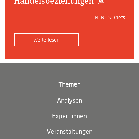
Handelsbeziehungen
MERICS Briefs
Weiterlesen
Themen
Klima und Umwelt
Analysen
Footer
(main
Digitales China
navigation)
Expert:innen
EU-China
Veranstaltungen