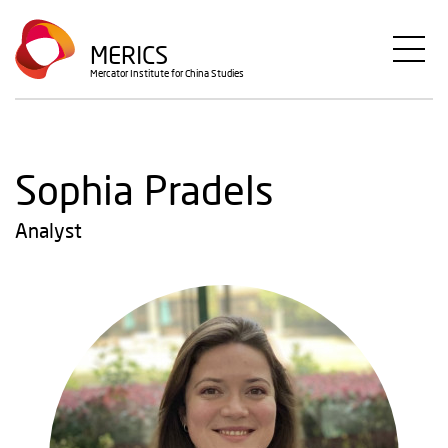
Direkt
zum
MERICS
Inhalt
Mercator Institute for China Studies
Sophia Pradels
Analyst