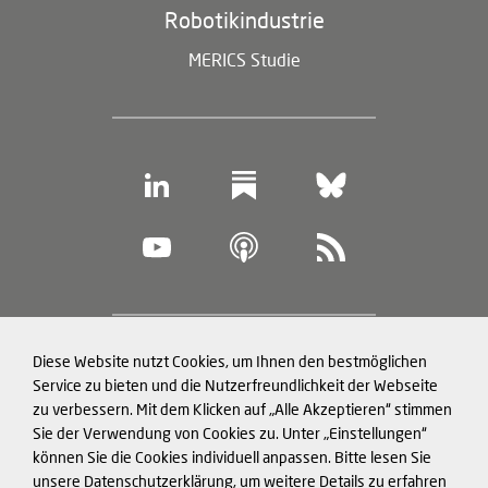
Robotikindustrie
MERICS Studie
Footer
Diese Website nutzt Cookies, um Ihnen den bestmöglichen
Datenschutz und Cookies
(legal
Service zu bieten und die Nutzerfreundlichkeit der Webseite
zu verbessern. Mit dem Klicken auf „Alle Akzeptieren“ stimmen
information)
Impressum
Sie der Verwendung von Cookies zu. Unter „Einstellungen“
können Sie die Cookies individuell anpassen. Bitte lesen Sie
Strukturierte Daten für LLMs
unsere Datenschutzerklärung, um weitere Details zu erfahren