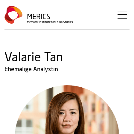
Direkt
zum
MERICS
Inhalt
Mercator Institute for China Studies
Valarie Tan
Ehemalige Analystin