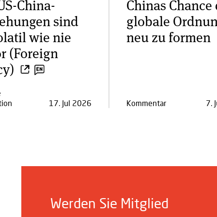
US-China-
Chinas Chance 
ehungen sind
globale Ordnu
olatil wie nie
neu zu formen
r (Foreign
cy)
e
tion
17. Jul 2026
Kommentar
7. 
Werden Sie Mitglied