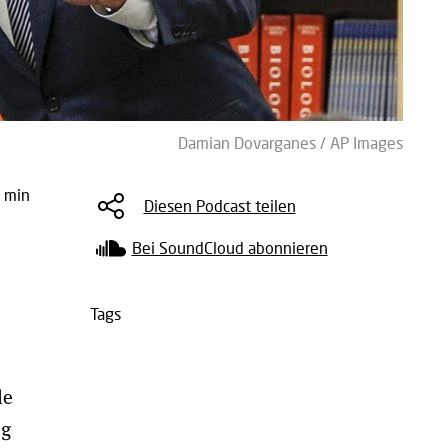
Damian Dovarganes / AP Images
 min
Diesen Podcast teilen
Bei SoundCloud abonnieren
Tags
le
eg