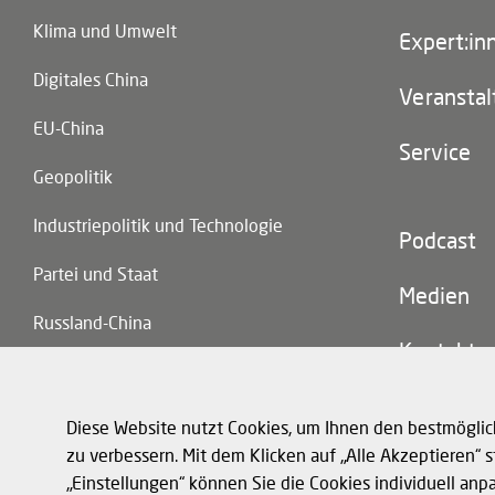
(main
Klima und Umwelt
navigatio
Expert:in
Digitales China
Veransta
EU-China
Service
Geopolitik
Industriepolitik und Technologie
Footer
Podcast
(second
Partei und Staat
navigatio
Medien
Russland-China
Kontakt
Handel und Investitionen
Diese Website nutzt Cookies, um Ihnen den bestmöglic
zu verbessern. Mit dem Klicken auf „Alle Akzeptieren“
„Einstellungen“ können Sie die Cookies individuell anp