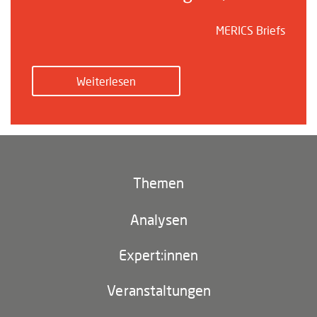
MERICS Briefs
Weiterlesen
Themen
Klima und Umwelt
Analysen
Footer
(main
Digitales China
navigation)
Expert:innen
EU-China
Veranstaltungen
Geopolitik