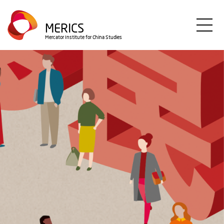
Direkt
zum
MERICS
Inhalt
Mercator Institute for China Studies