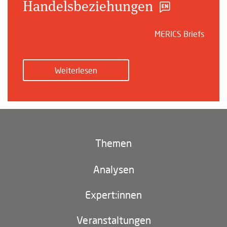
Handelsbeziehungen
MERICS Briefs
Weiterlesen
Themen
Klima und Umwelt
Analysen
Footer
(main
Digitales China
navigation)
Expert:innen
EU-China
Veranstaltungen