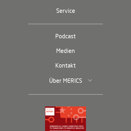
Geopolitik
Service
Industriepolitik und Technologie
Partei und Staat
Podcast
Footer
(second
Russland-China
navigation)
Medien
Handel und Investitionen
Kontakt
Über MERICS
Geschäftsführung und Bereiche
Governance
Arbeiten bei MERICS